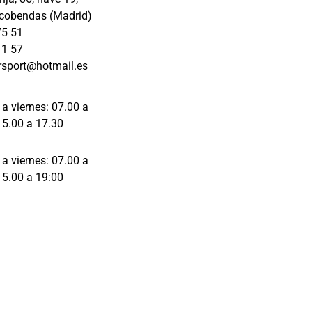
los 
cobendas (Madrid)
detalles 
75 51
de la 
11 57
reparación
rsport@hotmail.es
, antes, 
durante y 
en la 
 a viernes: 07.00 a
entrega y 
15.00 a 17.30
te 
asesoran 
 a viernes: 07.00 a
con 
15.00 a 19:00
respecto a 
lo que es 
lo mejor 
para tu 
vehículo.
Mil gracias 
Raquel e 
Iván por el 