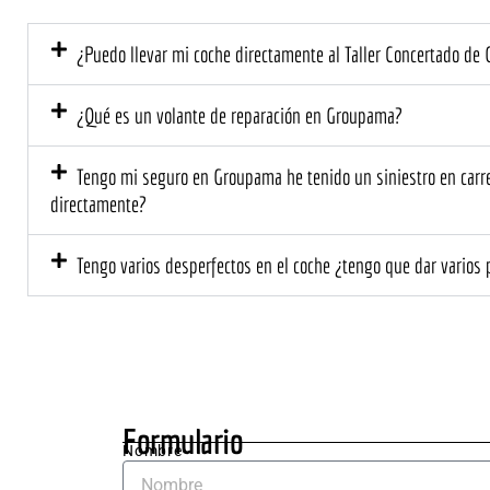
no cubría 
mis 
la 
expe
¿Puedo llevar mi coche directamente al Taller Concertado d
asegurado
as. D
ra.
el pr
mome
¿Qué es un volante de reparación en Groupama?
el tr
prof
Tengo mi seguro en Groupama he tenido un siniestro en carrete
l y 
directamente?
cerca
El eq
Tengo varios desperfectos en el coche ¿tengo que dar varios
me ex
deta
ente 
que s
neces
hacer
el co
Formulario
me d
Nombre
un 