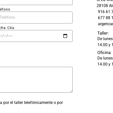
upues
blanco.
28108 Al
aro y 
léfono
916 61 
677 88 
resas.
argenca
cha Cita
abajo 
Taller:
 fue 
De lunes
able: 
14.00 y 
apa 
Oficina:
ó 
De lunes
ectam
14.00 y 
ada, 
astro 
olpe 
ra 
a por el taller telefónicamente o por
 un 
ado 