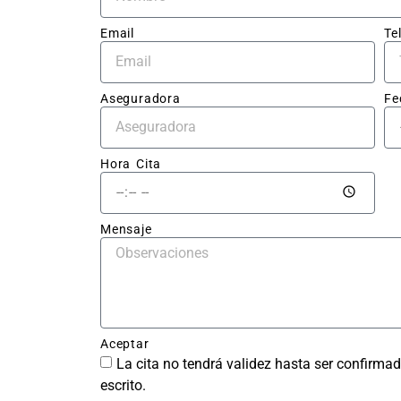
pres
to cl
Email
Te
sin 
sorp
Aseguradora
Fe
El tr
en sí
impec
Hora Cita
la ch
qued
perf
Mensaje
ente 
repar
sin r
del g
y la 
Aceptar
pintu
La cita no tendrá validez hasta ser confirmad
tiene
escrito.
acab