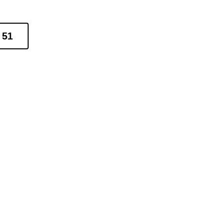
 51
Alice Soteldo
os
hace 5 años
Servicio 
muy 