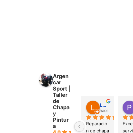
Argen
car
Sport |
Taller
de
Luis Jorquera García
Chapa
hace 1 año
y
Pintur
Reparació
Excel
a
n de chapa 
servi
4.0