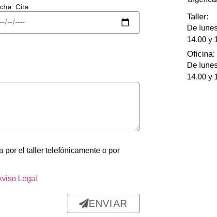
cha Cita
abajo 
Taller:
 fue 
De lunes
able: 
14.00 y 
apa 
Oficina:
ó 
De lunes
ectam
14.00 y 
ada, 
astro 
olpe 
ra 
 por el taller telefónicamente o por
 un 
ado 
nte y 
Aviso Legal
rme, 
si 
ENVIAR
 de 