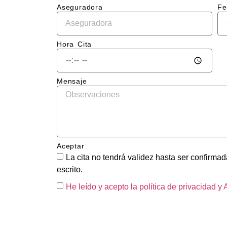
Aseguradora
Fe
El tr
en sí
impec
Hora Cita
la ch
qued
perf
Mensaje
ente 
repar
sin r
del g
y la 
Aceptar
pintu
La cita no tendrá validez hasta ser confirmada
tiene
escrito.
acab
brilla
He leído y acepto la política de privacidad
y 
unifo
como 
fuera