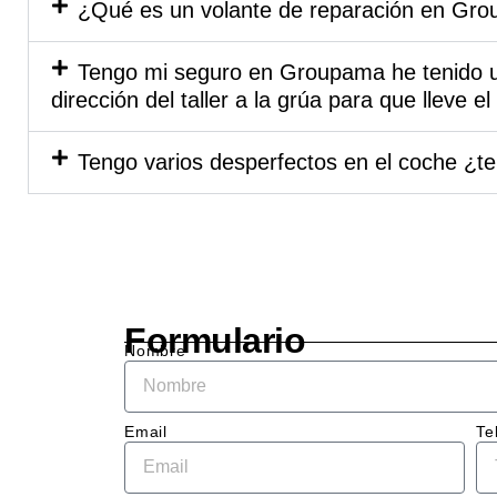
mome
¿Qué es un volante de reparación en Gr
el tr
prof
Tengo mi seguro en Groupama he tenido un
l y 
dirección del taller a la grúa para que lleve 
cerca
El eq
Tengo varios desperfectos en el coche ¿t
me ex
deta
ente 
que s
neces
hacer
el co
Formulario
me d
Nombre
un 
pres
to cl
Email
Te
sin 
sorp