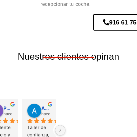
recepcionar tu coche.
916 61 75
Nuestros clientes opinan
Patricia Ag
Adrián Villa
Garcia
José Manuel Ruiz Castro
hace 2 años
hace 2 años
hace 4 años
hace 4 añ
ente 
Taller de 
Acabe 
Excelente 
cio y 
confianza, 
llevando el 
trabajo de 