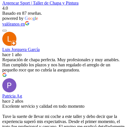
Argencar Sport | Taller de Chapa y Pintura
4.0
Basado en 87 reseñas.
powered by
G
o
o
g
l
e
valóranos en
Luis Jorquera García
hace 1 año
Reparación de chapa perfecta. Muy profesionales y muy amables.
Han cumplido los plazos y nos han regalado el arreglo de un
pequeño roce que no cubría la aseguradora.
Patricia Ag
hace 2 años
Excelente servicio y calidad en todo momento
Tuve la suerte de llevar mi coche a este taller y debo decir que la
experiencia superó mis expectativas. Desde el primer momento, el
trato fue profesional y cercano. El equipo me explicó detalladamente