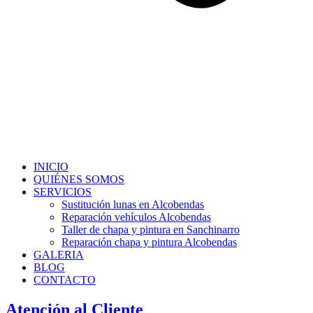
INICIO
QUIÉNES SOMOS
SERVICIOS
Sustitución lunas en Alcobendas
Reparación vehículos Alcobendas
Taller de chapa y pintura en Sanchinarro
Reparación chapa y pintura Alcobendas
GALERIA
BLOG
CONTACTO
Atención al Cliente