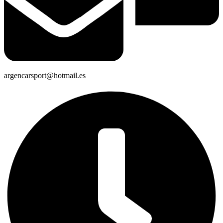
argencarsport@hotmail.es