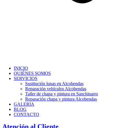
INICIO
QUIÉNES SOMOS
SERVICIOS
Sustitución lunas en Alcobendas
Reparación vehículos Alcobendas
Taller de chapa y pintura en Sanchinarro
Reparación chapa y pintura Alcobendas
GALERIA
BLOG
CONTACTO
Atención al Cliente