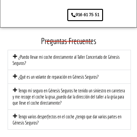
a la 
e el 
se 
rea
aseg
prime
agrad
ar 
916 61 75 51
urado
r 
ece. 
pa
ra.
mom
Lo 
s. 
ento, 
traer
So
el 
é de 
e 
Preguntas Frecuentes
trato 
nuev
tod
fue 
o, 
de
¿Puedo llevar mi coche directamente al Taller Concertado de Génesis
profe
segur
có l
Seguros?
sional 
o!
at
y 
ión 
¿Qué es un volante de reparación en Génesis Seguros?
cerca
ce
no. El 
na 
Tengo mi seguro en Génesis Seguros he tenido un siniestro en carretera
equip
mu
y me recoge el coche la grua ¿puedo dar la dirección del taller a la grúa para
que lleve el coche directamente?
o me 
di
explic
est
Tengo varios desperfectos en el coche ¿tengo que dar varios partes en
ó 
a 
Génesis Seguros?
detall
ec
adam
te 