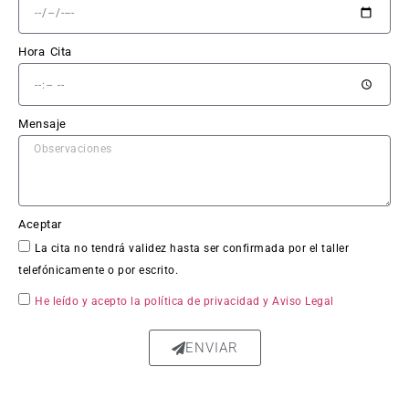
esas.
Hora Cita
El 
trabaj
o en 
Mensaje
sí fue 
impe
cable: 
la 
chapa 
Aceptar
qued
La cita no tendrá validez hasta ser confirmada por el taller
ó 
telefónicamente o por escrito.
perfe
ctam
He leído y acepto la política de privacidad
y Aviso Legal
ente 
repar
ENVIAR
ada, 
sin 