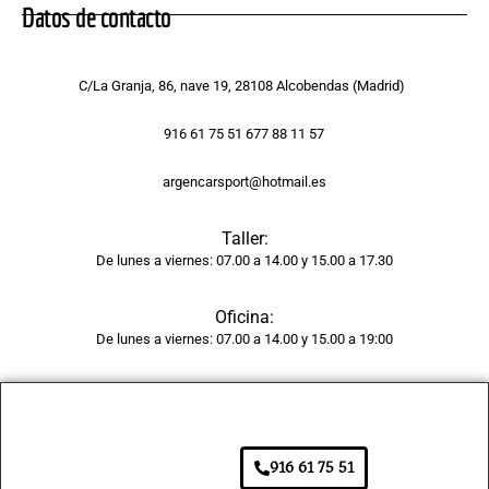
rastro 
Datos de contacto
del 
golpe 
y la 
C/La Granja, 86, nave 19, 28108 Alcobendas (Madrid)
pintur
a 
916 61 75 51 677 88 11 57
tiene 
argencarsport@hotmail.es
un 
acaba
Taller:
do 
De lunes a viernes: 07.00 a 14.00 y 15.00 a 17.30
brilla
nte y 
Oficina:
unifor
De lunes a viernes: 07.00 a 14.00 y 15.00 a 19:00
me, 
como 
si 
fuera 
de 
916 61 75 51
fábric