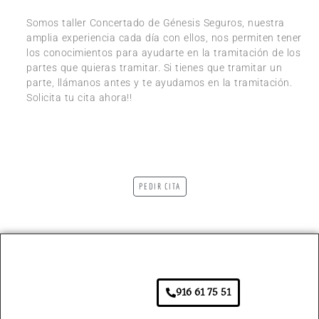
Somos taller Concertado de Génesis Seguros, nuestra
amplia experiencia cada día con ellos, nos permiten tener
los conocimientos para ayudarte en la tramitación de los
partes que quieras tramitar. Si tienes que tramitar un
parte, llámanos antes y te ayudamos en la tramitación.
Solicita tu cita ahora!!
PEDIR CITA
916 61 75 51