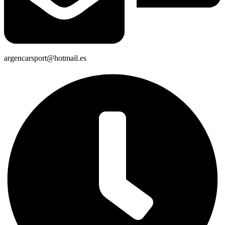
argencarsport@hotmail.es