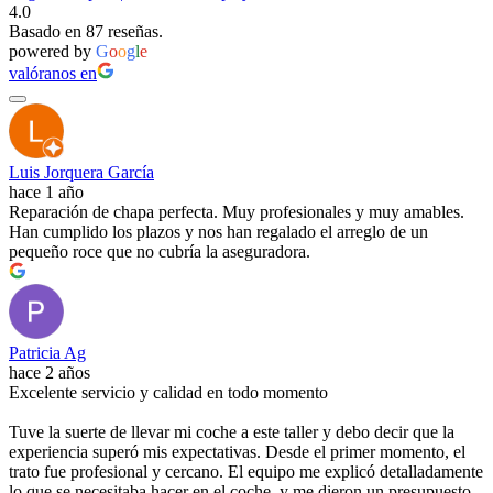
4.0
Basado en 87 reseñas.
powered by
G
o
o
g
l
e
valóranos en
Luis Jorquera García
hace 1 año
Reparación de chapa perfecta. Muy profesionales y muy amables.
Han cumplido los plazos y nos han regalado el arreglo de un
pequeño roce que no cubría la aseguradora.
Patricia Ag
hace 2 años
Excelente servicio y calidad en todo momento
Tuve la suerte de llevar mi coche a este taller y debo decir que la
experiencia superó mis expectativas. Desde el primer momento, el
trato fue profesional y cercano. El equipo me explicó detalladamente
lo que se necesitaba hacer en el coche, y me dieron un presupuesto