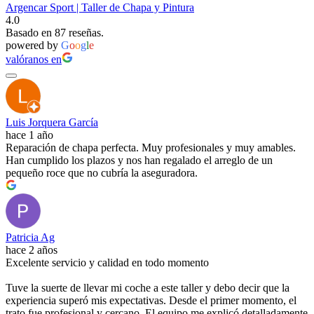
Argencar Sport | Taller de Chapa y Pintura
4.0
Basado en 87 reseñas.
powered by
G
o
o
g
l
e
valóranos en
Luis Jorquera García
hace 1 año
Reparación de chapa perfecta. Muy profesionales y muy amables.
Han cumplido los plazos y nos han regalado el arreglo de un
pequeño roce que no cubría la aseguradora.
Patricia Ag
hace 2 años
Excelente servicio y calidad en todo momento
Tuve la suerte de llevar mi coche a este taller y debo decir que la
experiencia superó mis expectativas. Desde el primer momento, el
trato fue profesional y cercano. El equipo me explicó detalladamente