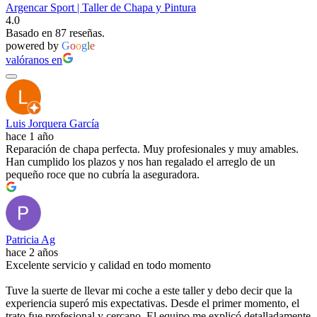
Argencar Sport | Taller de Chapa y Pintura
4.0
Basado en 87 reseñas.
powered by
G
o
o
g
l
e
valóranos en
Luis Jorquera García
hace 1 año
Reparación de chapa perfecta. Muy profesionales y muy amables.
Han cumplido los plazos y nos han regalado el arreglo de un
pequeño roce que no cubría la aseguradora.
Patricia Ag
hace 2 años
Excelente servicio y calidad en todo momento
Tuve la suerte de llevar mi coche a este taller y debo decir que la
experiencia superó mis expectativas. Desde el primer momento, el
trato fue profesional y cercano. El equipo me explicó detalladamente