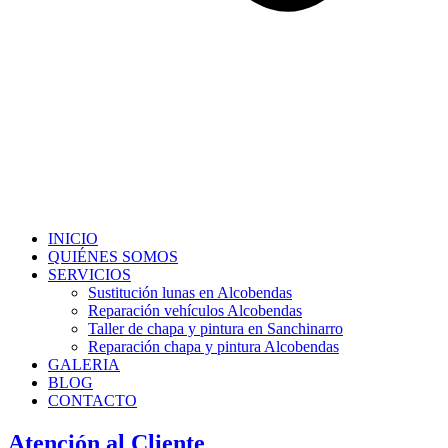
INICIO
QUIÉNES SOMOS
SERVICIOS
Sustitución lunas en Alcobendas
Reparación vehículos Alcobendas
Taller de chapa y pintura en Sanchinarro
Reparación chapa y pintura Alcobendas
GALERIA
BLOG
CONTACTO
Atención al Cliente