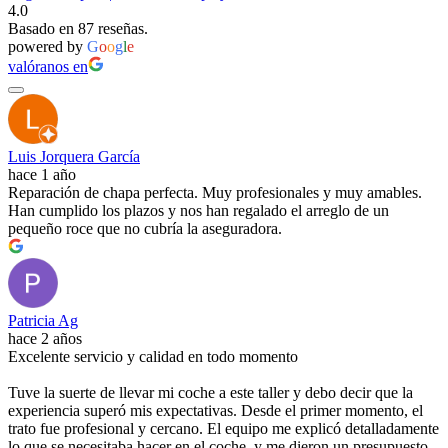
4.0
Basado en 87 reseñas.
powered by
G
o
o
g
l
e
valóranos en
Luis Jorquera García
hace 1 año
Reparación de chapa perfecta. Muy profesionales y muy amables.
Han cumplido los plazos y nos han regalado el arreglo de un
pequeño roce que no cubría la aseguradora.
Patricia Ag
hace 2 años
Excelente servicio y calidad en todo momento
Tuve la suerte de llevar mi coche a este taller y debo decir que la
experiencia superó mis expectativas. Desde el primer momento, el
trato fue profesional y cercano. El equipo me explicó detalladamente
lo que se necesitaba hacer en el coche, y me dieron un presupuesto