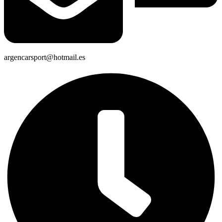
argencarsport@hotmail.es