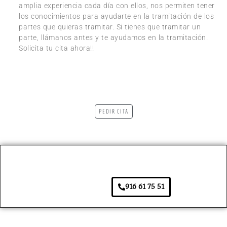
amplia experiencia cada día con ellos, nos permiten tener
los conocimientos para ayudarte en la tramitación de los
partes que quieras tramitar. Si tienes que tramitar un
parte, llámanos antes y te ayudamos en la tramitación.
Solicita tu cita ahora!!
PEDIR CITA
916 61 75 51