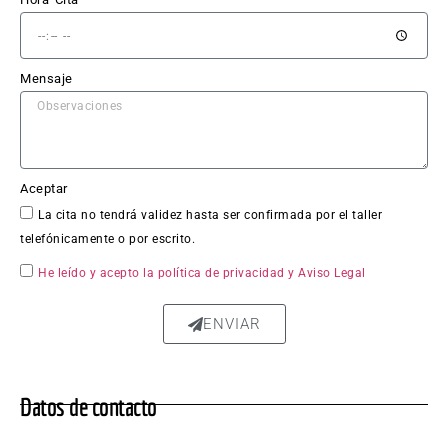
El 
trabaj
o en 
Mensaje
sí fue 
impe
cable: 
la 
chapa 
Aceptar
qued
La cita no tendrá validez hasta ser confirmada por el taller
ó 
telefónicamente o por escrito.
perfe
ctam
He leído y acepto la política de privacidad
y Aviso Legal
ente 
repar
ENVIAR
ada, 
sin 
rastro 
Datos de contacto
del 
golpe 