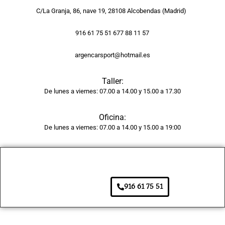
y la 
C/La Granja, 86, nave 19, 28108 Alcobendas (Madrid)
pintur
a 
916 61 75 51 677 88 11 57
tiene 
argencarsport@hotmail.es
un 
acaba
Taller:
do 
De lunes a viernes: 07.00 a 14.00 y 15.00 a 17.30
brilla
nte y 
Oficina:
unifor
De lunes a viernes: 07.00 a 14.00 y 15.00 a 19:00
me, 
como 
si 
fuera 
de 
916 61 75 51
fábric
a. 
Adem