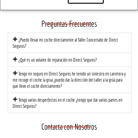
ra.
mom
Lo 
s. 
ento, 
traer
So
el 
é de 
e 
Preguntas Frecuentes
trato 
nuev
tod
fue 
o, 
de
¿Puedo llevar mi coche directamente al Taller Concertado de Direct
profe
segur
có l
Seguros?
sional 
o!
at
y 
ión 
¿Qué es un volante de reparación en Direct Seguros?
cerca
ce
no. El 
na 
Tengo mi seguro en Direct Seguros he tenido un siniestro en carretera y
equip
mu
me recoge el coche la grua ¿puedo dar la dirección del taller a la grúa para
que lleve el coche directamente?
o me 
di
explic
est
Tengo varios desperfectos en el coche ¿tengo que dar varios partes en
ó 
a 
Direct Seguros?
detall
ec
adam
te 
ente 
una
Contacta con Nosotros
lo 
ma