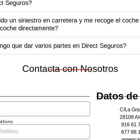
nto, 
de nuevo, 
los partes. 
ct Seguros?
ato fue 
seguro!
Sobre 
esiona
todo 
do un siniestro en carretera y me recoge el coche
destacó la 
el coche directamente?
no. 
atención 
uipo 
cercana y 
ngo que dar varios partes en Direct Seguros?
plicó 
muy 
lladam
dispuesto
lo 
s a 
Contacta con Nosotros
e 
echarte 
itaba 
una mano 
 en 
cuando lo 
che, y 
necesitas. 
Datos de
ieron 
El del 
León 
C/La Gra
upues
blanco.
28108 Al
aro y 
léfono
916 61 
677 88 
resas.
argenca