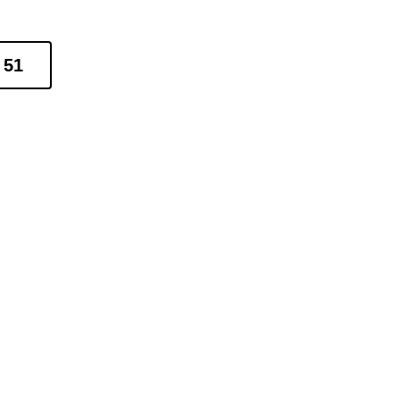
 51
Alice Soteldo
os
hace 5 años
Servicio 
muy 