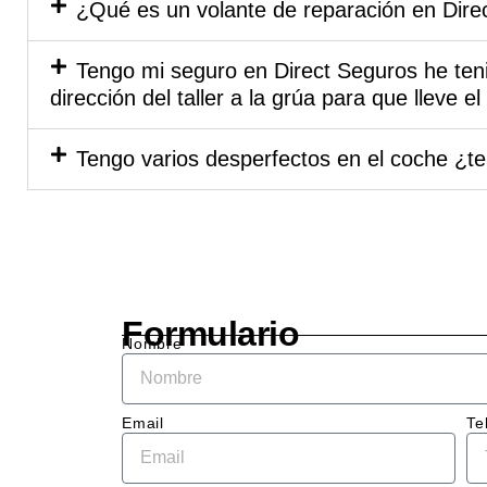
mome
¿Qué es un volante de reparación en Dire
el tr
prof
Tengo mi seguro en Direct Seguros he teni
l y 
dirección del taller a la grúa para que lleve 
cerca
El eq
Tengo varios desperfectos en el coche ¿te
me ex
deta
ente 
que s
neces
hacer
el co
Formulario
me d
Nombre
un 
pres
to cl
Email
Te
sin 
sorp