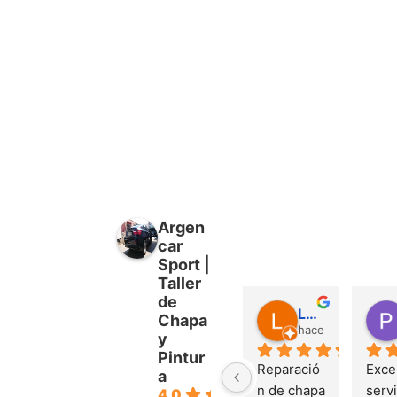
Argen
car
Sport |
Taller
de
Luis Jorquera García
Chapa
hace 1 año
y
Pintur
Reparació
Excel
a
n de chapa 
servi
4.0