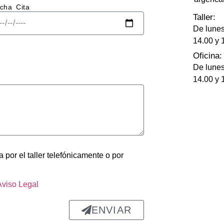
cha Cita
abajo 
Taller:
 fue 
De lunes
able: 
14.00 y 
apa 
Oficina:
ó 
De lunes
ectam
14.00 y 
ada, 
astro 
olpe 
ra 
 por el taller telefónicamente o por
 un 
ado 
nte y 
Aviso Legal
rme, 
si 
ENVIAR
 de 