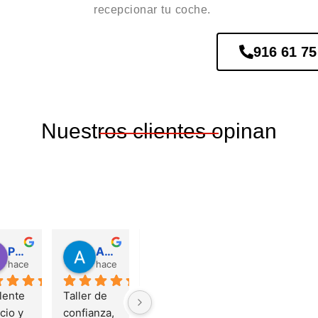
recepcionar tu coche.
916 61 75
Nuestros clientes opinan
Patricia Ag
Adrián Villa
Garcia
José Manuel Ruiz Castro
hace 2 años
hace 2 años
hace 4 años
hace 4 añ
ente 
Taller de 
Acabe 
Excelente 
cio y 
confianza, 
llevando el 
trabajo de 