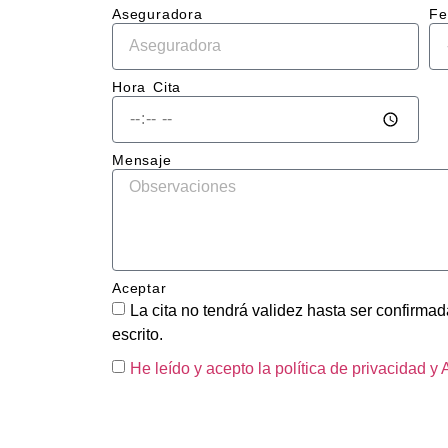
Aseguradora
Fe
El tr
en sí
impec
Hora Cita
la ch
qued
perf
Mensaje
ente 
repar
sin r
del g
y la 
Aceptar
pintu
La cita no tendrá validez hasta ser confirmada
tiene
escrito.
acab
brilla
He leído y acepto la política de privacidad
y 
unifo
como 
fuera