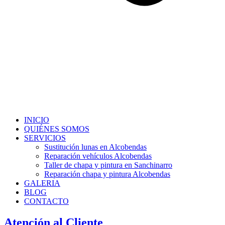
INICIO
QUIÉNES SOMOS
SERVICIOS
Sustitución lunas en Alcobendas
Reparación vehículos Alcobendas
Taller de chapa y pintura en Sanchinarro
Reparación chapa y pintura Alcobendas
GALERIA
BLOG
CONTACTO
Atención al Cliente