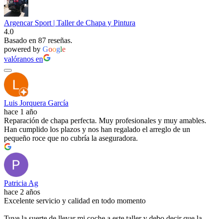
Argencar Sport | Taller de Chapa y Pintura
4.0
Basado en 87 reseñas.
powered by
G
o
o
g
l
e
valóranos en
Luis Jorquera García
hace 1 año
Reparación de chapa perfecta. Muy profesionales y muy amables.
Han cumplido los plazos y nos han regalado el arreglo de un
pequeño roce que no cubría la aseguradora.
Patricia Ag
hace 2 años
Excelente servicio y calidad en todo momento
Tuve la suerte de llevar mi coche a este taller y debo decir que la