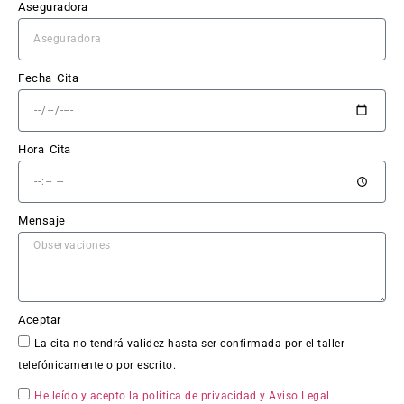
puest
Aseguradora
o 
claro 
y sin 
Fecha Cita
sorpr
esas.
Hora Cita
El 
trabaj
o en 
Mensaje
sí fue 
impe
cable: 
la 
chapa 
Aceptar
qued
La cita no tendrá validez hasta ser confirmada por el taller
ó 
telefónicamente o por escrito.
perfe
ctam
He leído y acepto la política de privacidad
y Aviso Legal