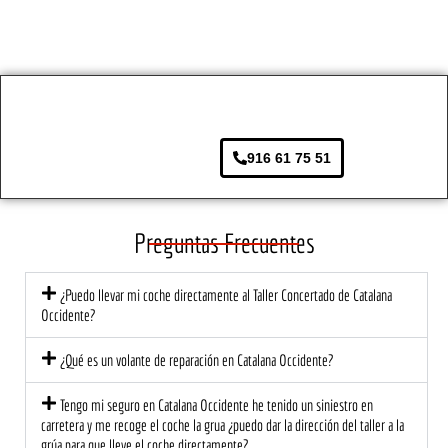
roce 
expe
que 
ma
que 
ctativ
lo 
ra a
no 
as. 
llevé, 
hor
cubrí
Desd
y eso 
de 
a la 
e el 
se 
rea
aseg
prime
agrad
ar 
916 61 75 51
urado
r 
ece. 
pa
ra.
mom
Lo 
s. 
ento, 
traer
So
el 
é de 
e 
Preguntas Frecuentes
trato 
nuev
tod
fue 
o, 
de
¿Puedo llevar mi coche directamente al Taller Concertado de Catalana
profe
segur
có l
Occidente?
sional 
o!
at
y 
ión 
¿Qué es un volante de reparación en Catalana Occidente?
cerca
ce
no. El 
na 
Tengo mi seguro en Catalana Occidente he tenido un siniestro en
equip
mu
carretera y me recoge el coche la grua ¿puedo dar la dirección del taller a la
grúa para que lleve el coche directamente?
o me 
di