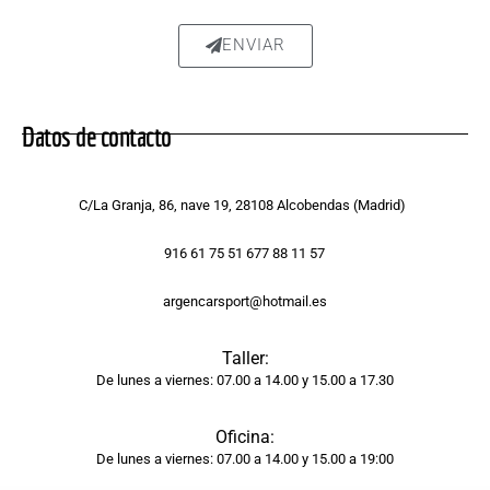
ente 
repar
ENVIAR
ada, 
sin 
rastro 
Datos de contacto
del 
golpe 
y la 
C/La Granja, 86, nave 19, 28108 Alcobendas (Madrid)
pintur
a 
916 61 75 51 677 88 11 57
tiene 
argencarsport@hotmail.es
un 
acaba
Taller:
do 
De lunes a viernes: 07.00 a 14.00 y 15.00 a 17.30
brilla
nte y 
Oficina:
unifor
De lunes a viernes: 07.00 a 14.00 y 15.00 a 19:00
me, 
como 