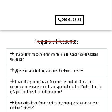
cubrí
Desd
y eso 
de 
a la 
e el 
se 
rea
aseg
prime
agrad
ar 
916 61 75 51
urado
r 
ece. 
pa
ra.
mom
Lo 
s. 
ento, 
traer
So
el 
é de 
e 
Preguntas Frecuentes
trato 
nuev
tod
fue 
o, 
de
¿Puedo llevar mi coche directamente al Taller Concertado de Catalana
profe
segur
có l
Occidente?
sional 
o!
at
y 
ión 
¿Qué es un volante de reparación en Catalana Occidente?
cerca
ce
no. El 
na 
Tengo mi seguro en Catalana Occidente he tenido un siniestro en
equip
mu
carretera y me recoge el coche la grua ¿puedo dar la dirección del taller a la
grúa para que lleve el coche directamente?
o me 
di
explic
est
Tengo varios desperfectos en el coche ¿tengo que dar varios partes en
ó 
a 
Catalana Occidente?
detall
ec