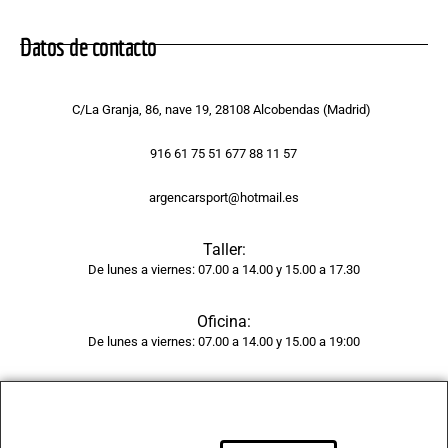
sin 
rastro 
Datos de contacto
del 
golpe 
y la 
C/La Granja, 86, nave 19, 28108 Alcobendas (Madrid)
pintur
a 
916 61 75 51 677 88 11 57
tiene 
argencarsport@hotmail.es
un 
acaba
Taller:
do 
De lunes a viernes: 07.00 a 14.00 y 15.00 a 17.30
brilla
nte y 
Oficina:
unifor
De lunes a viernes: 07.00 a 14.00 y 15.00 a 19:00
me, 
como 
si 
fuera 
de 