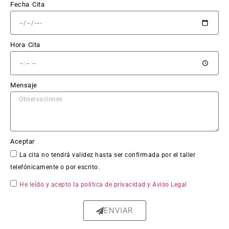
y sin 
Fecha Cita
sorpr
esas.
Hora Cita
El 
trabaj
o en 
Mensaje
sí fue 
impe
cable: 
la 
chapa 
Aceptar
qued
La cita no tendrá validez hasta ser confirmada por el taller
ó 
telefónicamente o por escrito.
perfe
ctam
He leído y acepto la política de privacidad
y Aviso Legal
ente 
repar
ENVIAR
ada, 