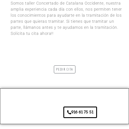
Somos taller Concertado de Catalana Occidente, nuestra
amplia experiencia cada día con ellos, nos permiten tener
los conocimientos para ayudarte en la tramitación de los
partes que quieras tramitar. Si tienes que tramitar un
parte, llámanos antes y te ayudamos en la tramitación.
Solicita tu cita ahora!!
PEDIR CITA
916 61 75 51