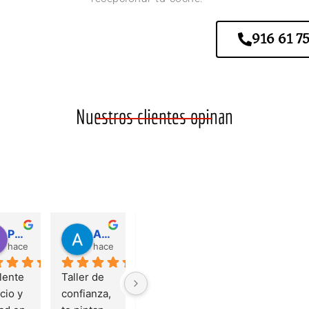
916 61 75
Nuestros clientes opinan
Patricia Ag
Adrián Villa
Garcia
José Manuel Ruiz Castro
hace 2 años
hace 2 años
hace 4 años
hace 4 añ
ente 
Taller de 
Acabe 
Excelente 
cio y 
confianza, 
llevando el 
trabajo de 