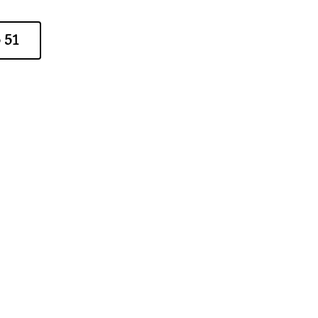
 51
Alice Soteldo
os
hace 5 años
Servicio 
muy 