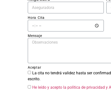
El tr
en sí
impec
Hora Cita
la ch
qued
perf
Mensaje
ente 
repar
sin r
del g
y la 
Aceptar
pintu
La cita no tendrá validez hasta ser confirmad
tiene
escrito.
acab
He leído y acepto la política de privacidad
y 
brilla
unifo
como 
fuera