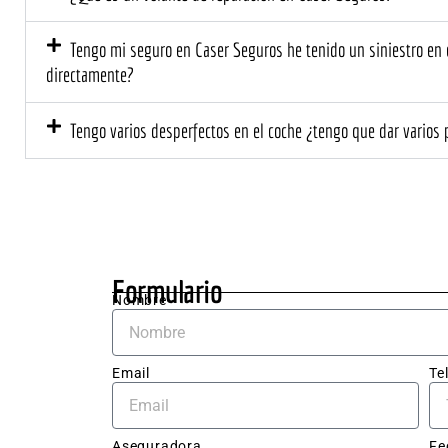
el tr
prof
Tengo mi seguro en Caser Seguros he tenido un siniestro en ca
l y 
directamente?
cerca
El eq
Tengo varios desperfectos en el coche ¿tengo que dar varios
me ex
deta
ente 
que s
neces
hacer
el co
Formulario
me d
Nombre
un 
pres
to cl
Email
Te
sin 
sorp
Aseguradora
Fe