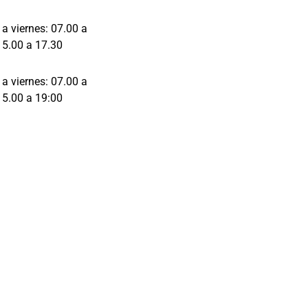
durante y 
en la 
 a viernes: 07.00 a
entrega y 
15.00 a 17.30
te 
asesoran 
 a viernes: 07.00 a
con 
15.00 a 19:00
respecto a 
lo que es 
lo mejor 
para tu 
vehículo.
Mil gracias 
Raquel e 
Iván por el 
trato 
recibido. 
Recomien
do el taller 