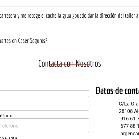
ato fue 
seguro!
Sobre 
esiona
todo 
rretera y me recoge el coche la grua ¿puedo dar la dirección del taller a 
destacó la 
no. 
atención 
uipo 
cercana y 
 partes en Caser Seguros?
plicó 
muy 
lladam
dispuesto
lo 
s a 
Contacta con Nosotros
e 
echarte 
itaba 
una mano 
 en 
cuando lo 
che, y 
necesitas. 
Datos de cont
ieron 
El del 
León 
C/La Gran
upues
blanco.
28108 Al
aro y 
léfono
916 61 
677 88 
resas.
argenca
cha Cita