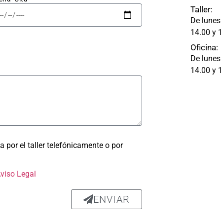
abajo 
Taller:
 fue 
De lunes
able: 
14.00 y 
apa 
Oficina:
ó 
De lunes
ectam
14.00 y 
ada, 
astro 
olpe 
ra 
a por el taller telefónicamente o por
 un 
ado 
Aviso Legal
nte y 
rme, 
si 
ENVIAR
 de 