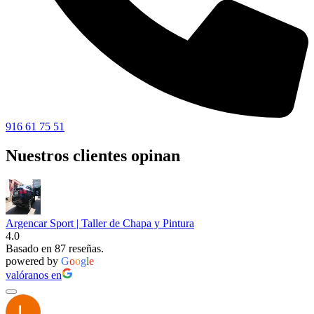
916 61 75 51
Nuestros clientes opinan
Argencar Sport | Taller de Chapa y Pintura
4.0
Basado en 87 reseñas.
powered by
G
o
o
g
l
e
valóranos en