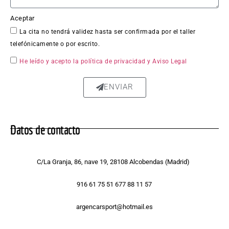
la 
chapa 
Aceptar
qued
La cita no tendrá validez hasta ser confirmada por el taller
ó 
telefónicamente o por escrito.
perfe
ctam
He leído y acepto la política de privacidad
y Aviso Legal
ente 
repar
ENVIAR
ada, 
sin 
rastro 
Datos de contacto
del 
golpe 
y la 
C/La Granja, 86, nave 19, 28108 Alcobendas (Madrid)
pintur
a 
916 61 75 51 677 88 11 57
tiene 
argencarsport@hotmail.es
un 
acaba