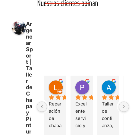
Nuestros clientes opinan
Ar
ge
nc
ar
Sp
or
t |
Ta
lle
r
Luis Jorquera García
Patricia Ag
Adrián V
de
hace 1 año
hace 2 años
hace 2 añ
C
ha
Repar
Excel
Taller 
Ac
pa
ación 
ente 
de 
e 
y
de 
servi
confi
lle
Pi
nt
chapa 
cio y 
anza, 
do 
ur
perfe
calida
te 
ve