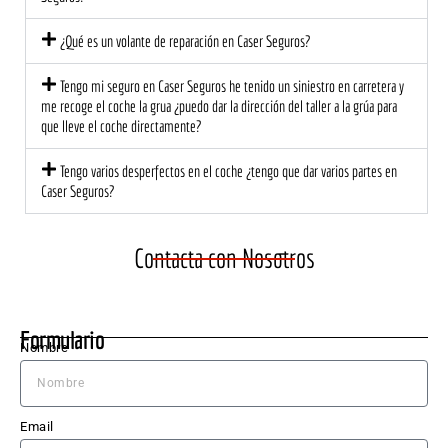
sional 
o!
at
y 
ión 
¿Qué es un volante de reparación en Caser Seguros?
cerca
ce
no. El 
na 
Tengo mi seguro en Caser Seguros he tenido un siniestro en carretera y
equip
mu
me recoge el coche la grua ¿puedo dar la dirección del taller a la grúa para
que lleve el coche directamente?
o me 
di
explic
est
Tengo varios desperfectos en el coche ¿tengo que dar varios partes en
ó 
a 
Caser Seguros?
detall
ec
adam
te 
ente 
una
Contacta con Nosotros
lo 
ma
que 
cu
se 
do 
Formulario
nece
ne
Nombre
sitaba 
sita
hacer 
El 
en el 
Leó
Email
coch
bl