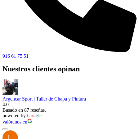
916 61 75 51
Nuestros clientes opinan
Argencar Sport | Taller de Chapa y Pintura
4.0
Basado en 87 reseñas.
powered by
G
o
o
g
l
e
valóranos en