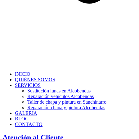
INICIO
QUIÉNES SOMOS
SERVICIOS
Sustitución lunas en Alcobendas
Reparación vehículos Alcobendas
Taller de chapa y pintura en Sanchinarro
Reparación chapa y pintura Alcobendas
GALERIA
BLOG
CONTACTO
Atención al Cliente