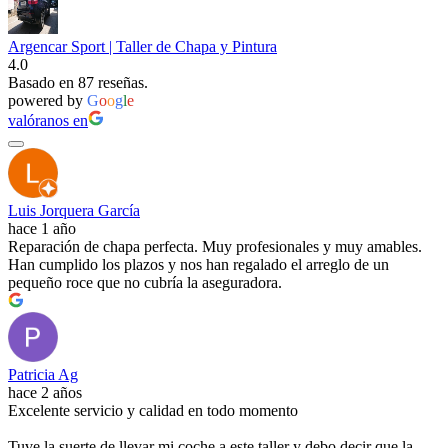
Argencar Sport | Taller de Chapa y Pintura
4.0
Basado en 87 reseñas.
powered by
G
o
o
g
l
e
valóranos en
Luis Jorquera García
hace 1 año
Reparación de chapa perfecta. Muy profesionales y muy amables.
Han cumplido los plazos y nos han regalado el arreglo de un
pequeño roce que no cubría la aseguradora.
Patricia Ag
hace 2 años
Excelente servicio y calidad en todo momento
Tuve la suerte de llevar mi coche a este taller y debo decir que la