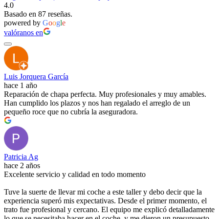
4.0
Basado en 87 reseñas.
powered by
G
o
o
g
l
e
valóranos en
Luis Jorquera García
hace 1 año
Reparación de chapa perfecta. Muy profesionales y muy amables.
Han cumplido los plazos y nos han regalado el arreglo de un
pequeño roce que no cubría la aseguradora.
Patricia Ag
hace 2 años
Excelente servicio y calidad en todo momento
Tuve la suerte de llevar mi coche a este taller y debo decir que la
experiencia superó mis expectativas. Desde el primer momento, el
trato fue profesional y cercano. El equipo me explicó detalladamente
lo que se necesitaba hacer en el coche, y me dieron un presupuesto