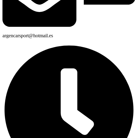
argencarsport@hotmail.es