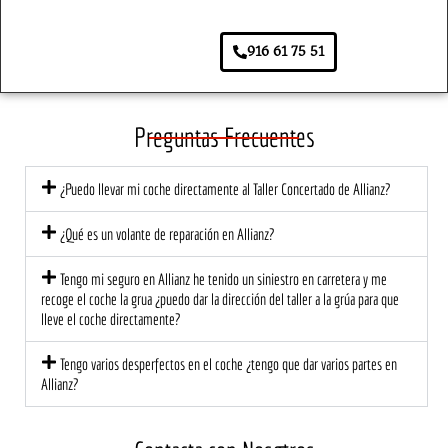
a la 
e el 
se 
rea
aseg
prime
agrad
ar 
916 61 75 51
urado
r 
ece. 
pa
ra.
mom
Lo 
s. 
ento, 
traer
So
el 
é de 
e 
Preguntas Frecuentes
trato 
nuev
tod
fue 
o, 
de
¿Puedo llevar mi coche directamente al Taller Concertado de Allianz?
profe
segur
có l
sional 
o!
at
¿Qué es un volante de reparación en Allianz?
y 
ión 
cerca
ce
Tengo mi seguro en Allianz he tenido un siniestro en carretera y me
no. El 
na 
recoge el coche la grua ¿puedo dar la dirección del taller a la grúa para que
equip
mu
lleve el coche directamente?
o me 
di
Tengo varios desperfectos en el coche ¿tengo que dar varios partes en
explic
est
Allianz?
ó 
a 
detall
ec
adam
te 