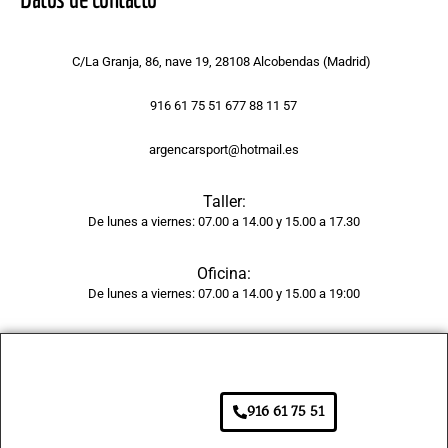
rastro 
del 
golpe 
C/La Granja, 86, nave 19, 28108 Alcobendas (Madrid)
y la 
pintur
916 61 75 51 677 88 11 57
a 
tiene 
argencarsport@hotmail.es
un 
acaba
Taller:
do 
De lunes a viernes: 07.00 a 14.00 y 15.00 a 17.30
brilla
nte y 
Oficina:
unifor
De lunes a viernes: 07.00 a 14.00 y 15.00 a 19:00
me, 
como 
si 
fuera 
916 61 75 51
de 
fábric