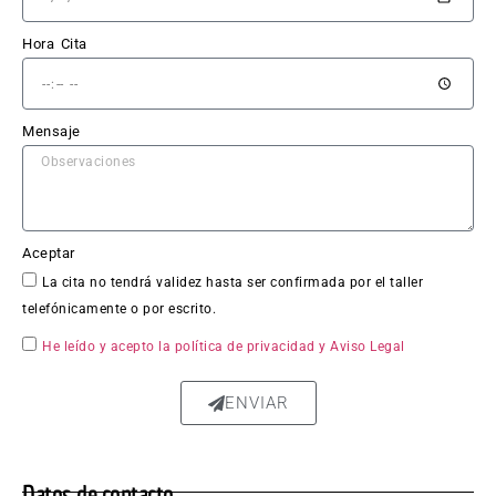
esas.
Hora Cita
El 
trabaj
o en 
Mensaje
sí fue 
impe
cable: 
la 
Aceptar
chapa 
La cita no tendrá validez hasta ser confirmada por el taller
qued
telefónicamente o por escrito.
ó 
perfe
He leído y acepto la política de privacidad
y Aviso Legal
ctam
ente 
ENVIAR
repar
ada, 
sin 
Datos de contacto