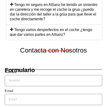
no. El 
na 
Tengo mi seguro en Allianz he tenido un siniestro
equip
mu
en carretera y me recoge el coche la grua ¿puedo
dar la dirección del taller a la grúa para que lleve el
o me 
di
coche directamente?
explic
est
ó 
a 
Tengo varios desperfectos en el coche ¿tengo
detall
ec
que dar varios partes en Allianz?
adam
te 
ente 
una
Contacta con Nosotros
lo 
ma
que 
cu
se 
do 
nece
ne
Formulario
sitaba 
sita
Nombre
hacer 
El 
en el 
Leó
coch
bl
Email
e, y 
o.
me 
diero