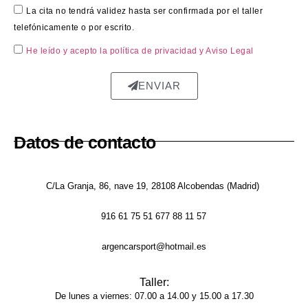
ó 
La cita no tendrá validez hasta ser confirmada por el taller
perfe
telefónicamente o por escrito.
ctam
He leído y acepto la política de privacidad
y Aviso Legal
ente 
repar
ENVIAR
ada, 
sin 
rastro 
del 
Datos de contacto
golpe 
y la 
pintur
C/La Granja, 86, nave 19, 28108 Alcobendas (Madrid)
a 
916 61 75 51 677 88 11 57
tiene 
un 
argencarsport@hotmail.es
acaba
do 
Taller:
brilla
De lunes a viernes: 07.00 a 14.00 y 15.00 a 17.30
nte y 