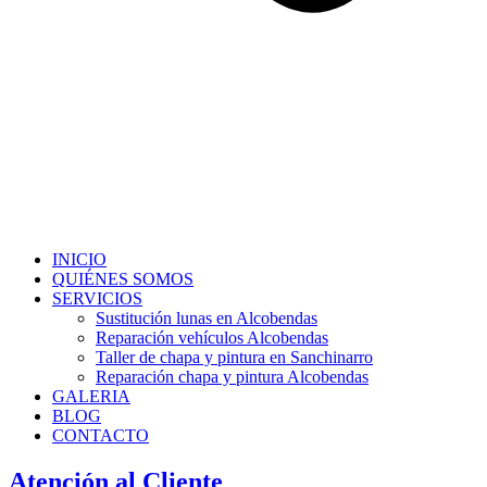
INICIO
QUIÉNES SOMOS
SERVICIOS
Sustitución lunas en Alcobendas
Reparación vehículos Alcobendas
Taller de chapa y pintura en Sanchinarro
Reparación chapa y pintura Alcobendas
GALERIA
BLOG
CONTACTO
Atención al Cliente